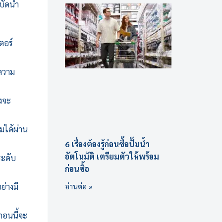
บัดน้ำ
ตอร์
ความ
งจะ
มได้ผ่าน
6 เรื่องต้องรู้ก่อนซื้อปั๊มน้ำ
อัตโนมัติ เตรียมตัวให้พร้อม
ระดับ
ก่อนซื้อ
่างมี
อ่านต่อ »
กอนนี้จะ