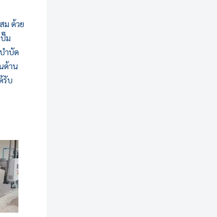
สม ด้วย
ปั๊ม
งบำบัด
ในด้าน
้รับ