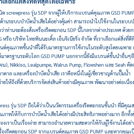
ือกแต่สิ่งที่ดีที่สุดโดยเฉพาะ
ิด screwpress รุ่น SDP จากผู้ให้บริการแบรนด์คุณภาพ
GSD PUM
้านระบบบำบัดน้ำเสียได้อย่างคุ้มค่า สามารถนำไปใช้งานในระบบบ
่าท่านจะต้องสั่ง
เครื่องรีดตะกอน
SDP นี้ไกลจากต่างประเทศ ด้วย
ริษัท ไทยพินนะเคิ้ล เอ็นจิเนียริ่ง จำกัด ที่เราเลือกแต่สิ่งที่ดีที
ด์คุณภาพชั้นนำที่ได้รับมาตรฐานการใช้งานในระดับสูงโดยเฉพาะ อ
ด์มาตรฐานระดับโลก
GSD PUMP
นอกจากนี้ยังมีแบรนด์ชั้นนำอื่นๆอ
จน), Nikkiso, Lealpumpe, Walrus Pump, Flowshen และ Seah คัด
ำบาดาล และเครื่องบำบัดน้ำเสีย เราคือหนึ่งในผู้เชี่ยวชาญด้านปั๊มน้ำ
้ถึงที่ด้วยบริการจัดส่งสินค้าอย่างมีคุณภาพ พัฒนาอย่างต่อเนื่อง 
ress รุ่น SDP ถือได้ว่าเป็นนวัตกรรมเครื่องรีดตะกอนชั้นนำ ที่มีคุณส
าพให้กับการบำบัดน้ำเสียได้อย่างมีประสิทธิภาพอย่างมาก อีกทั้งยั
ของเราเป็นเรื่องง่าย สามารถอำนวยความสะดวกให้กับผู้ใช้งานได้อย่าง
เครื่องรีดตะกอน SDP จากแบรนด์คุณภาพ
GSD PUMP
และหากคุณเป็