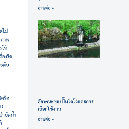
อ่านต่อ »
่ไม่
ุณภาพ
รให้
รื่องรีด
ระดับ
ิดรีด
ลักษณะของปั๊มไดโว่และการ
SD
เลือกใช้งาน
บำบัดน้ำ
อ่านต่อ »
็