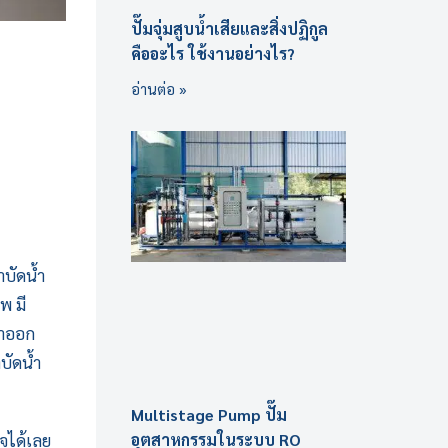
ปั๊มจุ่มสูบน้ำเสียและสิ่งปฏิกูล
คืออะไร ใช้งานอย่างไร?
อ่านต่อ »
ำบัดน้ำ
พ มี
้ำออก
บัดน้ำ
Multistage Pump ปั๊ม
อุตสาหกรรมในระบบ RO
ใจได้เลย