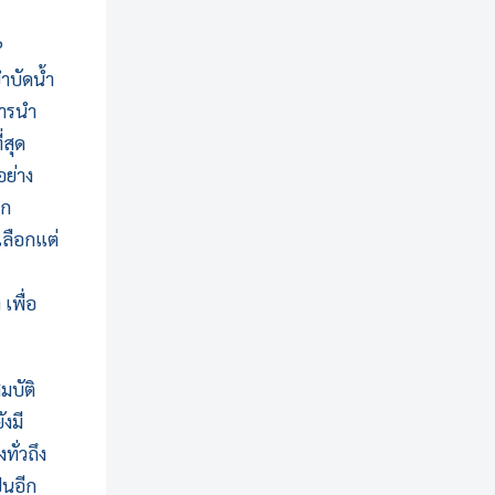
P
ำบัดน้ำ
การนำ
่สุด
ย่าง
ีก
เลือกแต่
เพื่อ
มบัติ
งมี
ทั่วถึง
นอีก