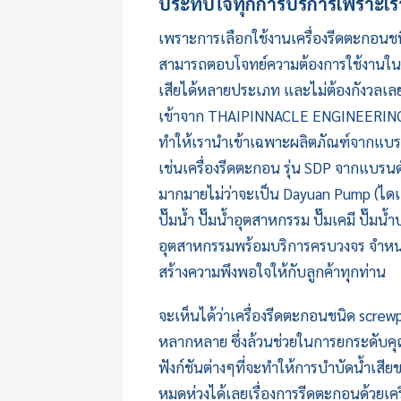
ประทับใจทุกการบริการเพราะเราเล
เพราะการเลือกใช้งานเครื่องรีดตะกอนชน
สามารถตอบโจทย์ความต้องการใช้งานในด
เสียได้หลายประเภท และไม่ต้องกังวลเลยว
เข้าจาก THAIPINNACLE ENGINEERING หรือ บ
ทำให้เรานำเข้าเฉพาะผลิตภัณฑ์จากแบรน
เช่น
เครื่องรีดตะกอน
รุ่น SDP จากแบรน
มากมายไม่ว่าจะเป็น Dayuan Pump (ไดเ
ปั๊มน้ำ ปั๊มน้ำอุตสาหกรรม ปั๊มเคมี ปั๊มน้
อุตสาหกรรมพร้อมบริการครบวงจร จำหน่ายให
สร้างความพึงพอใจให้กับลูกค้าทุกท่าน
จะเห็นได้ว่า
เครื่องรีดตะกอน
ชนิด screwp
หลากหลาย ซึ่งล้วนช่วยในการยกระดับคุณภ
ฟังก์ชันต่างๆที่จะทำให้การบำบัดน้ำเสีย
หมดห่วงได้เลยเรื่องการรีดตะกอนด้วย