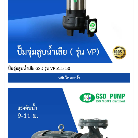
ปั๊มจุ่มสูบน้ำเสีย GSD รุ่น VP51.5-50
หยิบใส่ตะกร้า