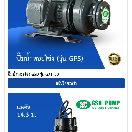
ปั๊มน้ำหอยโข่ง GSD รุ่น G31-50
หยิบใส่ตะกร้า