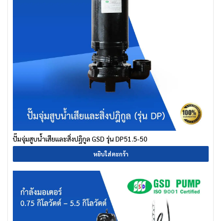
ปั๊มจุ่มสูบน้ำเสียและสิ่งปฎิกูล GSD รุ่น DP51.5-50
หยิบใส่ตะกร้า