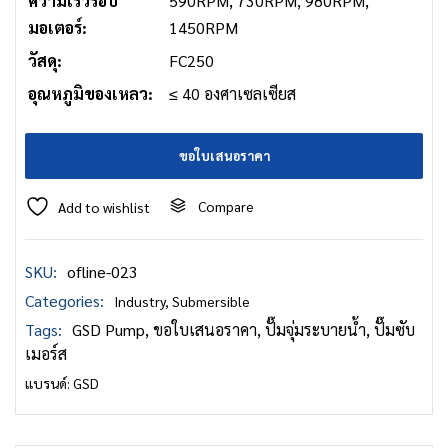
ความเร็วรอบ
590RPM, 730RPM, 980RPM,
มอเตอร์:
1450RPM
วัสดุ:
FC250
อุณหภูมิของเหลว:
≤ 40 องศาเซลเซียส
ขอใบเสนอราคา
Compare
Add to wishlist
SKU:
ofline-023
Categories:
Industry
,
Submersible
Tags:
GSD Pump
,
ขอใบเสนอราคา
,
ปั๊มจุ่มระบายน้ำ
,
ปั๊มซับ
เมอร์ส
แบรนด์:
GSD