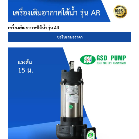
เครื่องเติมอากาศใต้น้ำ รุ่น AR
ขอใบเสนอราคา