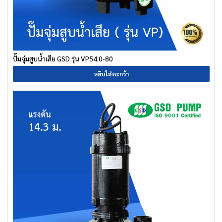
ปั๊มจุ่มสูบน้ำเสีย GSD รุ่น VP54.0-80
หยิบใส่ตะกร้า