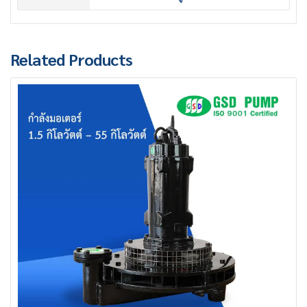
Related Products