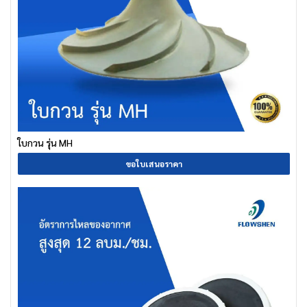
ใบกวน รุ่น MH
ขอใบเสนอราคา