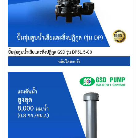
ปั๊มจุ่มสูบน้ำเสียและสิ่งปฎิกูล GSD รุ่น DP51.5-80
หยิบใส่ตะกร้า