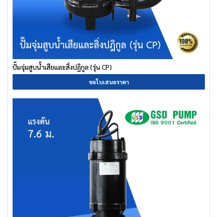
ปั๊มจุ่มสูบน้ำเสียและสิ่งปฎิกูล (รุ่น CP)
ขอใบเสนอราคา