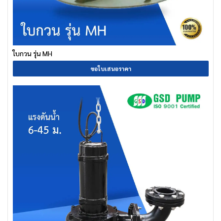
ใบกวน รุ่น MH
ขอใบเสนอราคา