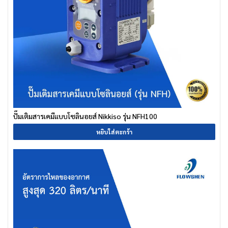
ปั๊มเติมสารเคมีแบบโซลินอยส์ Nikkiso รุ่น NFH100
หยิบใส่ตะกร้า