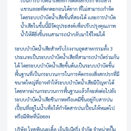
เป็นการบำบัดน้ำเสียที่กำจัดสิ่งสกปรก หรือสาร
แขวนลอยที่ตกตะกอนได้ยาก ที่ไม่สามารถกำจัด
โดยระบบบำบัดน้ำเสียขั้นที่สองได้ และการบำบัด
น้ำเสียในขั้นนี้มีวัตถุประสงค์เพื่อปรับปรุงคุณภาพ
น้ำให้ดียิ่งขึ้นจนสามารถนำกลับมาใช้ใหม่ได้
ระบบบำบัดน้ำเสีย
สำหรับโรงงานอุตสาหกรรมทั้ง 3
ประเภทเป็นระบบบำบัดน้ำเสียที่สามารถบำบัดร่วมกัน
ได้ โดยระบบบำบัดน้ำเสียขั้นต้นเป็นระบบบำบัดขั้น
พื้นฐานที่เป็นกระบวนการในการคัดกรองสิ่งสกปรกที่มี
ขนาดใหญ่ที่อาจทำให้
ระบบบำบัดน้ำเสีย
มีปัญหาได้
โดยหากผ่านกระบวนการพื้นฐานแล้วก็จะส่งต่อไปยัง
ระบบบำบัดน้ำเสียชีวภาพหรือเคมีขึ้นอยู่กับสารปน
เปื้อนที่อยู่ในน้ำเพื่อให้กำจัดสารปนเปื้อนให้หมดไป
หรือมีพิษที่น้อยลง
บริษัท ไทยพินนะเคิ้ล เอ็นจิเนียริ่ง จำกัด จำหน่าย
ปั๊ม