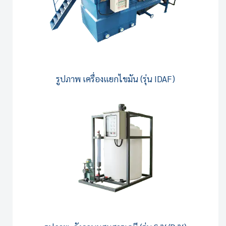
รูปภาพ
เครื่องแยกไขมัน (รุ่น IDAF)