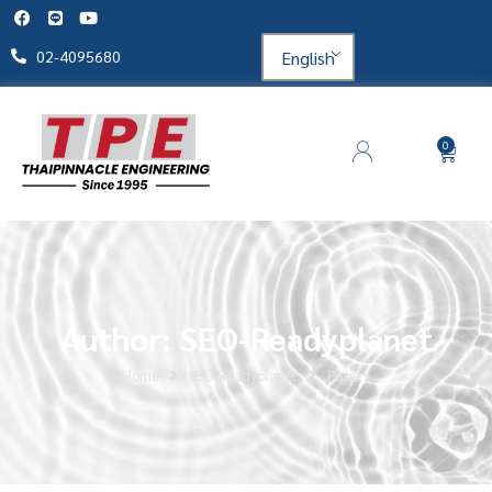
English
02-4095680
0
Author:
SEO-Readyplanet
Home
SEO-Readyplanet
Page 5