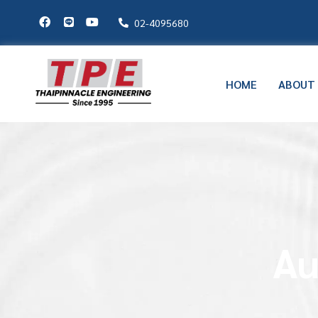
02-4095680
HOME
ABOUT
Au