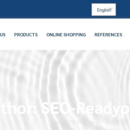
English
 US
PRODUCTS
ONLINE SHOPPING
REFERENCES
thor:
SEO-Readyp
Home
SEO-Readyplanet