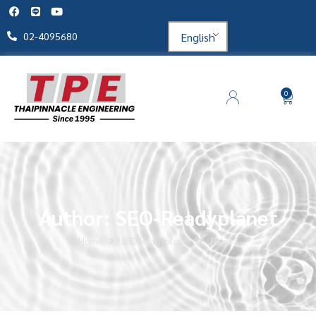
English
02-4095680
0
Author:
SEO-Readyplanet
Home
SEO-Readyplanet
Page 2