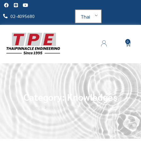
Thai
02-4095680
0
Category: Knowledges
Home
Blog
Knowledges
Page 5