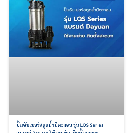
ปั๊มซับเมอร์สดูดน้ำมีตะกอน รุ่น LQS Series
แบรนด์ Dayuan ใช้งานง่าย ติดตั้งสะดวก