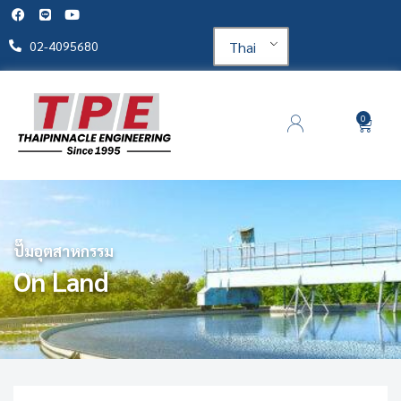
Thai
02-4095680
0
ปั๊มอุตสาหกรรม
On Land