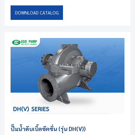
DOWNLOAD CATALOG
ปั๊มน้ำดับเบิ้ลซัคชั่น (รุ่น DH(V))